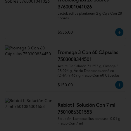
Probiolog ibs 28 Sobres
3760001041026
Lactobacillus plantarum 2 g Caja Con 28 
Sobres
$535.00
Promega 3 Con 60 Cápsulas
7503008344501
Aceite De Salmón 71.253 g, Omega 3 
28.094 g, Ácido Docosahexaenóico 
(DHA) 9.469 g Frasco Con 60 Cápsulas
$150.00
Rebiot I Solución Con 7 ml
7501086301553
Solución  Lactobacillus paracasei 0.01 g 
Frasco Con 7 ml