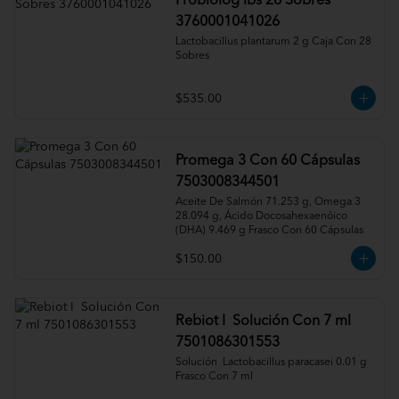
Probiolog ibs 28 Sobres
3760001041026
Lactobacillus plantarum 2 g Caja Con 28 
Sobres
$535.00
Promega 3 Con 60 Cápsulas
7503008344501
Aceite De Salmón 71.253 g, Omega 3 
28.094 g, Ácido Docosahexaenóico 
(DHA) 9.469 g Frasco Con 60 Cápsulas
$150.00
Rebiot I Solución Con 7 ml
7501086301553
Solución  Lactobacillus paracasei 0.01 g 
Frasco Con 7 ml