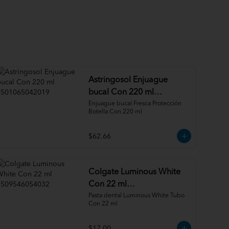
Astringosol Enjuague
bucal Con 220 ml
7501065042019
Enjuague bucal Fresca Protección 
Botella Con 220 ml
$62.66
Colgate Luminous White
Con 22 ml
7509546054032
Pasta dental Luminous White Tubo 
Con 22 ml
$17.00