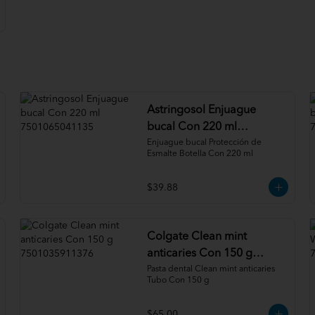
Astringosol Enjuague
bucal Con 220 ml
7501065041135
Enjuague bucal Protección de 
Esmalte Botella Con 220 ml
$39.88
Colgate Clean mint
anticaries Con 150 g
7501035911376
Pasta dental Clean mint anticaries 
Tubo Con 150 g
$65.00