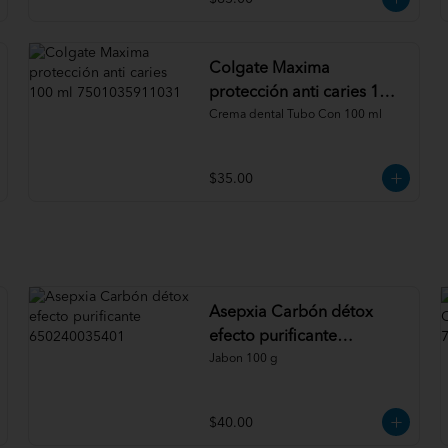
Colgate Maxima
protección anti caries 100
ml 7501035911031
Crema dental Tubo Con 100 ml
$35.00
Asepxia Carbón détox
efecto purificante
650240035401
Jabon 100 g
$40.00