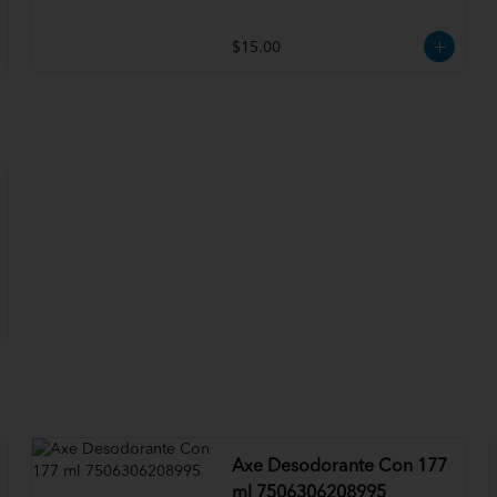
$15.00
Axe Desodorante Con 177
ml 7506306208995