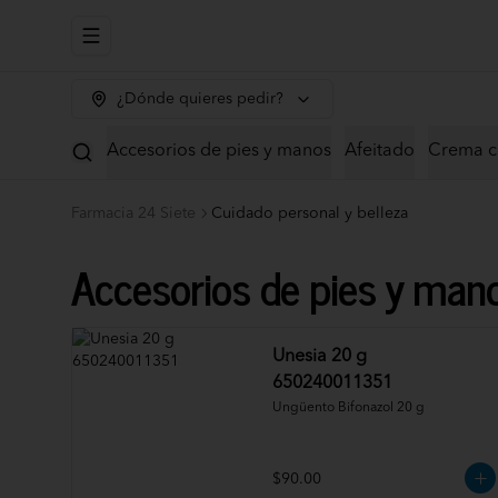
Abrir menu de navegación
¿Dónde quieres pedir?
Accesorios de pies y manos
Afeitado
Crema c
Farmacia 24 Siete
Cuidado personal y belleza
Accesorios de pies y man
Unesia 20 g
650240011351
Ungüento Bifonazol 20 g
$90.00