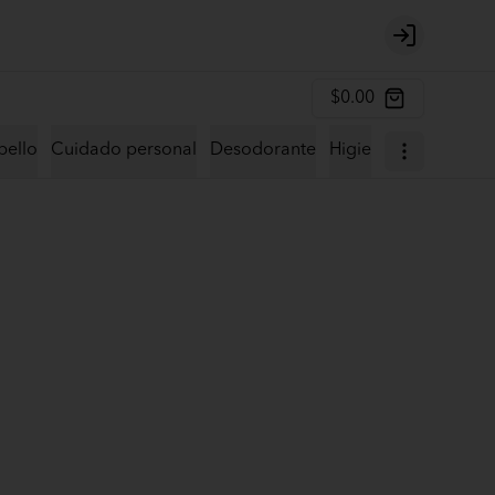
Login
$0.00
bello
Cuidado personal
Desodorante
Higiene y protecció