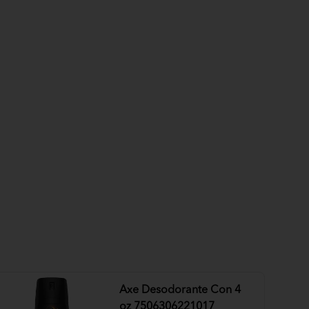
Axe Desodorante Con 4
oz 7506306221017