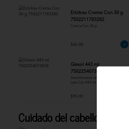
Erbitrax Crema Con 30 g
7502211783282
Crema Con 30 g
$45.00
Glesol 443 ml
7502254073838
Desinfectante antibacterial Limón 
Lata Con 443 ml
$95.00
Cuidado del cabello