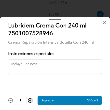
Lata Con 96 g
$55.00
Lubridem Crema Con 240 ml
Axe Desodorante Con 96 g
7501007528946
7791293028781
Crema Reparación Intensiva Botella Con 240 ml
Desodorante Fresh 48h en spray Lata 
Con 96 g
Instrucciones especiales
$55.00
Axe Desodorante Con 175 g
7506306233324
Desodorante Dark temptation en spray 
Lata Con 175 g
Agregar
$55.63
$50.00