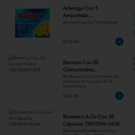
Aderogyl Con 5
Ampolletas
7501165003040
Aderogyl Caja Con 5 Ampolletas
$150.00
Berocca Con 30
Comprimidos
7501008497074
Riboflavina 15 mg, Clorhidrato de 
piridoxina 10 mg Caja Con 30 
Comprimidos
$225.00
Biometrix A-Ox Con 30
Cápsulas 7501050616638
Vitaminas y Minerales Con Zinc y 