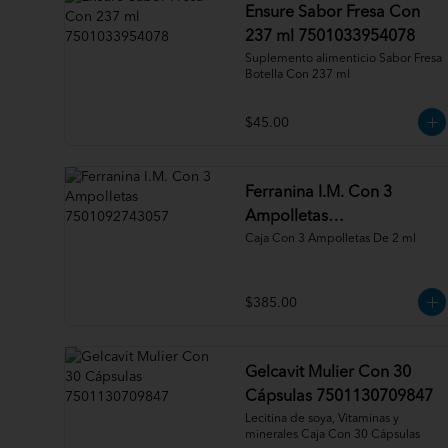
Ensure Sabor Fresa Con
237 ml 7501033954078
Suplemento alimenticio Sabor Fresa 
Botella Con 237 ml
$45.00
Ferranina I.M. Con 3
Ampolletas
7501092743057
Caja Con 3 Ampolletas De 2 ml
$385.00
Gelcavit Mulier Con 30
Cápsulas 7501130709847
Lecitina de soya, Vitaminas y 
minerales Caja Con 30 Cápsulas