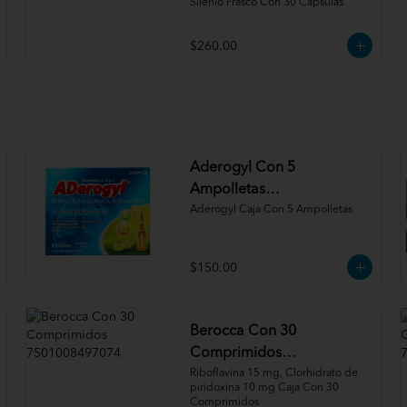
Silenio Frasco Con 30 Cápsulas
$260.00
Aderogyl Con 5
Ampolletas
7501165003040
Aderogyl Caja Con 5 Ampolletas
$150.00
Berocca Con 30
Comprimidos
7501008497074
Riboflavina 15 mg, Clorhidrato de 
piridoxina 10 mg Caja Con 30 
Comprimidos