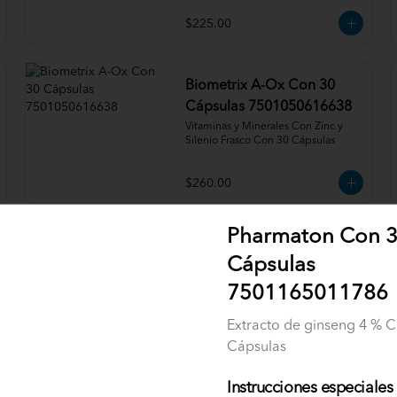
$225.00
Biometrix A-Ox Con 30
Cápsulas 7501050616638
Vitaminas y Minerales Con Zinc y 
Silenio Frasco Con 30 Cápsulas
$260.00
Pharmaton Con 
C boost 10 Sobres
Cápsulas
7506295800057
Vitamina C 300 mg Caja Con 10 
7501165011786
Sobres
Extracto de ginseng 4 % 
$41.76
Cápsulas
Instrucciones especiales