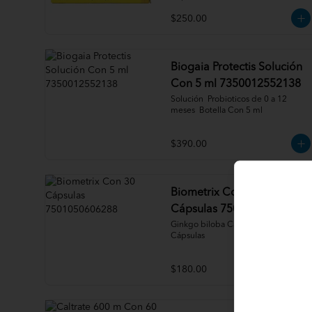
$250.00
Biogaia Protectis Solución
Con 5 ml 7350012552138
Solución  Probioticos de 0 a 12 
meses  Botella Con 5 ml
$390.00
Biometrix Con 30
Cápsulas 7501050606288
Ginkgo biloba Caja Con 30 
Cápsulas
$180.00