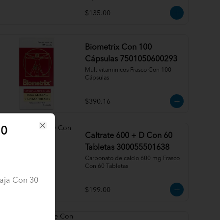
$135.00
Biometrix Con 100
Cápsulas 7501050600293
Multivitaminicos Frasco Con 100 
Cápsulas
$390.16
30
Close
Caltrate 600 + D Con 60
Tabletas 300055501638
Carbonato de calcio 600 mg Frasco 
Con 60 Tabletas
Caja Con 30
$199.00