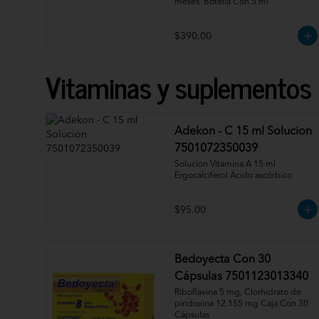
meses  Botella Con 5 ml
$390.00
Vitaminas y suplementos
Adekon - C 15 ml Solucion
7501072350039
Solucion Vitamina A 15 ml 
Ergocalciferol Ácido ascórbico
$95.00
Bedoyecta Con 30
Cápsulas 7501123013340
Riboflavina 5 mg, Clorhidrato de 
piridoxina 12.155 mg Caja Con 30 
Cápsulas