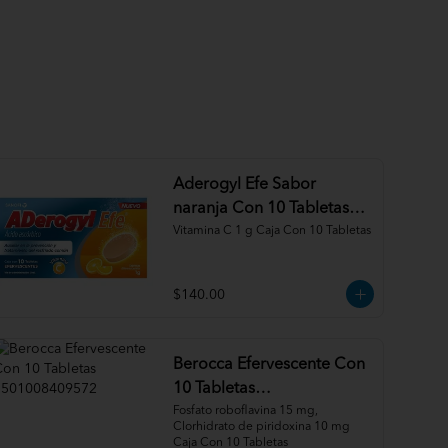
Aderogyl Efe Sabor
naranja Con 10 Tabletas
3664798027549
Vitamina C 1 g Caja Con 10 Tabletas
$140.00
Berocca Efervescente Con
10 Tabletas
7501008409572
Fosfato roboflavina 15 mg, 
Clorhidrato de piridoxina 10 mg 
Caja Con 10 Tabletas