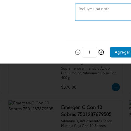
Caltrate 600+d Con 30
Tabletas 300055501331
Carbonato de calcio 166.7 mg, 
Colecalciferol 6.2 mg Frasco Con 30 
Tabletas
$120.00
Agregar
Colágeno Hidrolizado
Con 400 g 614143399978
Suplemento alimenticio Ácido 
Hiaulurónico, Vitamina c Bolsa Con 
400 g
$370.00
Emergen-C Con 10
Sobres 7501287679505
Vitamina B, Antioxidantes Sabor 
Naranja Caja Con 10 Sobres