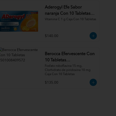
Aderogyl Efe Sabor
naranja Con 10 Tabletas
3664798027549
Vitamina C 1 g Caja Con 10 Tabletas
$140.00
Berocca Efervescente Con
10 Tabletas
7501008409572
Fosfato roboflavina 15 mg, 
Clorhidrato de piridoxina 10 mg 
Caja Con 10 Tabletas
$135.00