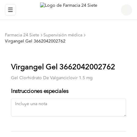
Abrir menu de navegación
Farmacia 24 Siete
Supervisión médica
Virgangel Gel 3662042002762
Virgangel Gel 3662042002762
Gel Clorhidrato De Valganciclovir 1.5 mg
Instrucciones especiales